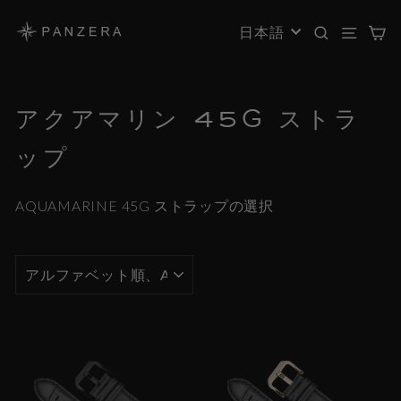
コ
ン
検索
サイ
言語
日本語
テ
ン
ツ
へ
アクアマリン 45G ストラ
ス
キ
ップ
ッ
プ
AQUAMARINE 45G ストラップの選択
並
べ
替
え