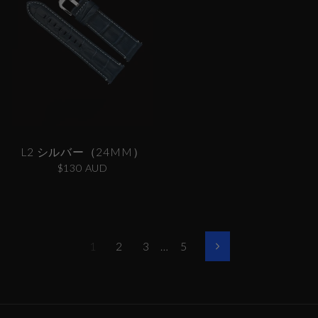
L2 シルバー（24MM）
$130 AUD
1
2
3
…
5
次
へ