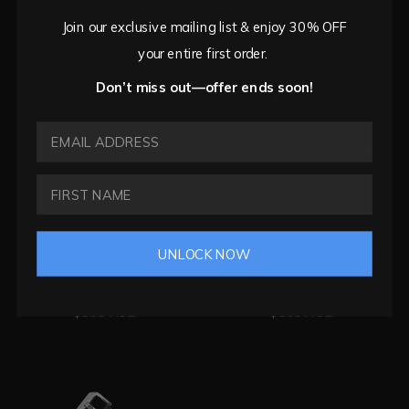
Join our exclusive mailing list & enjoy 30% OFF
your entire first order.
Don’t miss out—offer ends soon!
EMAIL ADDRESS
UNLOCK NOW
L2 ブラック（24MM）
L2 ゴールド（24MM）
$130 AUD
$130 AUD