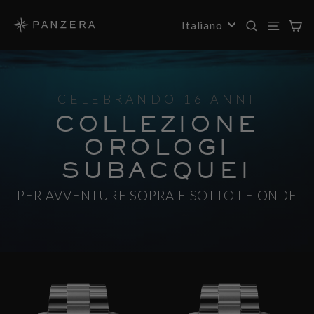
Salta
al
RICE
NAV
LINGUA
Italiano
contenuto
CELEBRANDO 16 ANNI
COLLEZIONE
OROLOGI
SUBACQUEI
PER AVVENTURE SOPRA E SOTTO LE ONDE