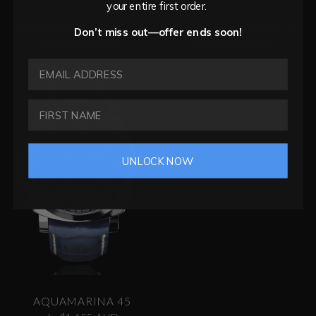
your entire first order.
AQUAMARINE 45D-01
AQUAMARINE 45D-01B
Don’t miss out—offer ends soon!
da $1,405 AUD
da $1,405 AUD
EMAIL ADDRESS
UNLOCK NOW
AQUAMARINA 45