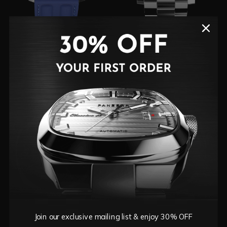
MECHA 45C
AQUAMARINA 45G
da $1,450 AUD
da $1,430 AUD
Join our exclusive mailing list & enjoy 30% OFF