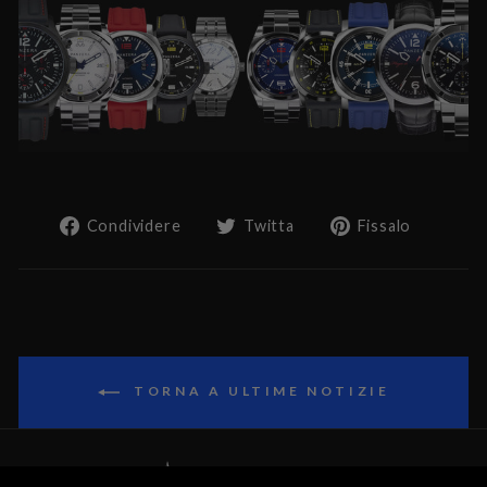
Condividi
Twitta
Pin
Condividere
Twitta
Fissalo
su
su
su
Facebook
Twitter
Pintere
TORNA A ULTIME NOTIZIE